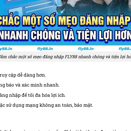
ắm chắc một số mẹo đăng nhặp FLY88 nhanh chóng và tiện lợi h
truy cập dễ dàng hơn.
ông báo và xác minh nhanh.
g nhập để tối đa hóa lợi ích.
oặc sử dụng mạng không an toàn, bảo mật.