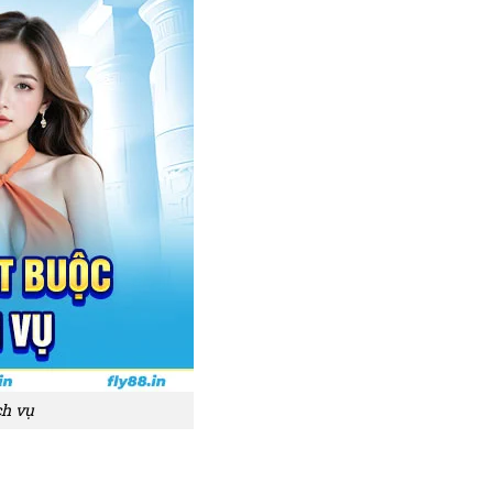
ch vụ