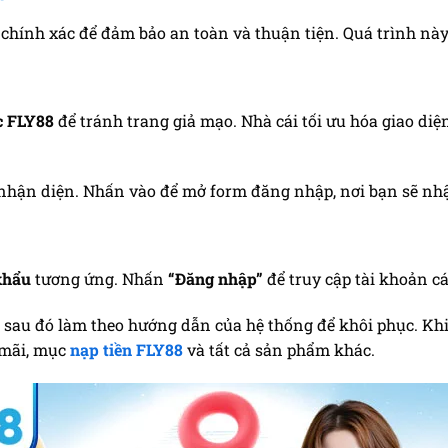
chính xác để đảm bảo an toàn và thuận tiện. Quá trình này
c FLY88
để tránh trang giả mạo. Nhà cái tối ưu hóa giao diện 
ễ nhận diện. Nhấn vào để mở form đăng nhập, nơi bạn sẽ nhậ
khẩu
tương ứng. Nhấn
“Đăng nhập”
để truy cập tài khoản c
sau đó làm theo hướng dẫn của hệ thống để khôi phục. Khi
n mãi, mục
nạp tiền FLY88
và tất cả sản phẩm khác.