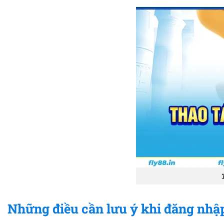
T
Những điều cần lưu ý khi đăng nhậ