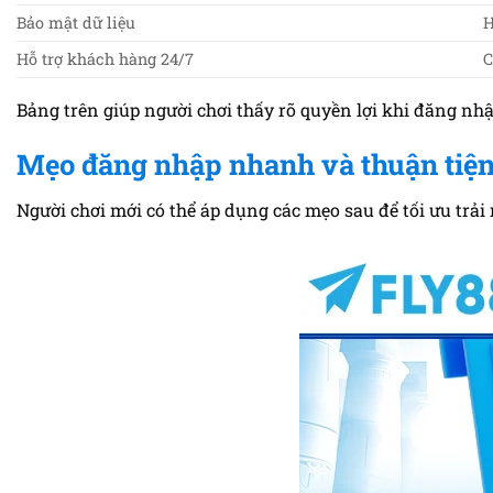
Bảo mật dữ liệu
H
Hỗ trợ khách hàng 24/7
C
Bảng trên giúp người chơi thấy rõ quyền lợi khi đăng nhậ
Mẹo đăng nhập nhanh và thuận tiệ
Người chơi mới có thể áp dụng các mẹo sau để tối ưu trải