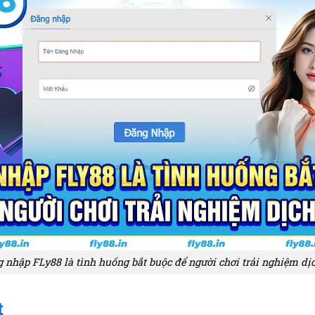
 nhập FLy88 là tình huống bắt buộc để người chơi trải nghiệm dị
t