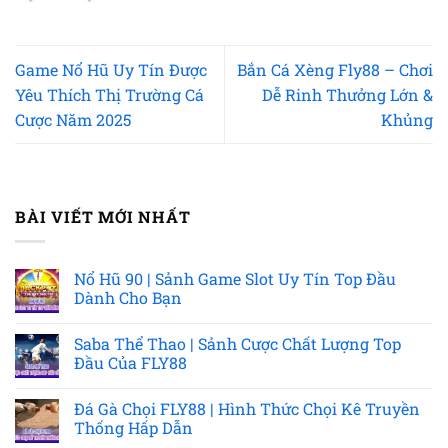
Game Nổ Hũ Uy Tín Được
Bắn Cá Xèng Fly88 – Chơi
Yêu Thích Thị Trường Cá
Dễ Rinh Thưởng Lớn &
Cược Năm 2025
Khủng
BÀI VIẾT MỚI NHẤT
Nổ Hũ 90 | Sảnh Game Slot Uy Tín Top Đầu
Dành Cho Bạn
Saba Thể Thao | Sảnh Cược Chất Lượng Top
Đầu Của FLY88
Đá Gà Chọi FLY88 | Hình Thức Chọi Kê Truyền
Thống Hấp Dẫn