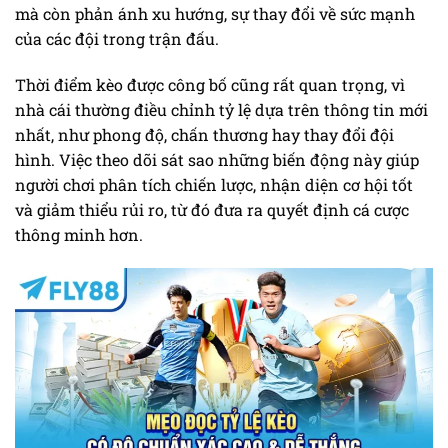
mà còn phản ánh xu hướng, sự thay đổi về sức mạnh
của các đội trong trận đấu.
Thời điểm kèo được công bố cũng rất quan trọng, vì
nhà cái thường điều chỉnh tỷ lệ dựa trên thông tin mới
nhất, như phong độ, chấn thương hay thay đổi đội
hình. Việc theo dõi sát sao những biến động này giúp
người chơi phân tích chiến lược, nhận diện cơ hội tốt
và giảm thiểu rủi ro, từ đó đưa ra quyết định cá cược
thông minh hơn.