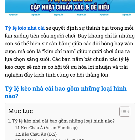
Tỷ lệ kèo nhà cái
sẽ quyết định sự thành bại trong mỗi
lần xuống tiền của người chơi. Đây không chỉ là những
con số thể hiện sự cân bằng giữa các đội bóng hay ván
cược, mà còn là “kim chỉ nam” giúp người chơi đưa ra
lựa chọn sáng suốt. Các bạn nắm bắt chuẩn xác tỷ lệ
kèo cược sẽ mở ra cơ hội tối ưu hóa lợi nhuận và trải
nghiệm đầy kịch tính cùng cơ hội thắng lớn.
Tỷ lệ kèo nhà cái bao gồm những loại hình
nào?
Mục Lục
Tỷ lệ kèo nhà cái bao gồm những loại hình nào?
Kèo Châu Á (Asian Handicap)
Kèo Châu Âu (1X2)