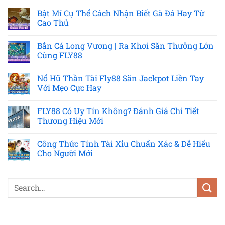
Bật Mí Cụ Thể Cách Nhận Biết Gà Đá Hay Từ
Cao Thủ
Bắn Cá Long Vương | Ra Khơi Săn Thưởng Lớn
Cùng FLY88
Nổ Hũ Thần Tài Fly88 Săn Jackpot Liền Tay
Với Mẹo Cực Hay
FLY88 Có Uy Tín Không? Đánh Giá Chi Tiết
Thương Hiệu Mới
Công Thức Tính Tài Xỉu Chuẩn Xác & Dễ Hiểu
Cho Người Mới